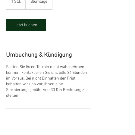
1 Std.
1
Blumlage
S
t
d
Jetzt buchen
Umbuchung & Kündigung
Sollten Sie Ihren Termin nicht wahrnehmen
können, kontaktieren Sie uns bitte 24 Stunden
im Voraus. Bei nicht Einhalten der Frist,
behalten wir uns vor, Ihnen eine
Stornierungsgebühr von 30 € in Rechnung zu
stellen.