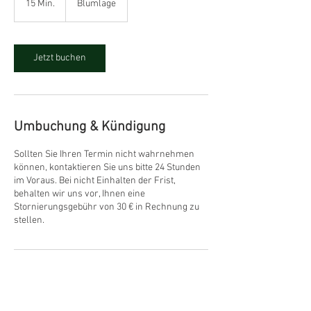
15 Min.
1
Blumlage
5
M
i
n
Jetzt buchen
.
Umbuchung & Kündigung
Sollten Sie Ihren Termin nicht wahrnehmen
können, kontaktieren Sie uns bitte 24 Stunden
im Voraus. Bei nicht Einhalten der Frist,
behalten wir uns vor, Ihnen eine
Stornierungsgebühr von 30 € in Rechnung zu
stellen.