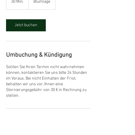
30 Min.
3
Blumlage
0
M
i
n
Jetzt buchen
.
Umbuchung & Kündigung
Sollten Sie Ihren Termin nicht wahrnehmen
können, kontaktieren Sie uns bitte 24 Stunden
im Voraus. Bei nicht Einhalten der Frist,
behalten wir uns vor, Ihnen eine
Stornierungsgebühr von 30 € in Rechnung zu
stellen.