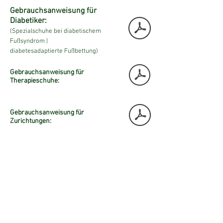
Gebrauchsanweisung für
Diabetiker:
(Spezialschuhe bei diabetischem
Fußsyndrom |
diabetesadaptierte Fußbettung)
Gebrauchsanweisung für
Therapieschuhe:
Gebrauchsanweisung für
Zurichtungen:
Sie haben Fragen? Sprechen Sie uns
gerne an!
© 2020 Orthopädie Künstle
Impressum
|
Datenschutz
|
AGBs
|
Widerrufsrecht
|
Kontakt