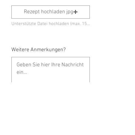
Rezept hochladen jpg
Unterstützte Datei hochladen (max. 15MB)
Weitere Anmerkungen?
Ich habe die Datenschutzerklärung zur
Kentniss genommen. Ich stimme zu, dass
meine Angaben und Daten elektronsich
erhoben und gespeichert werden dürfen.
Einreichen