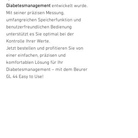
Diabetesmanagement
entwickelt wurde.
Mit seiner präzisen Messung,
umfangreichen Speicherfunktion und
benutzerfreundlichen Bedienung
unterstützt es Sie optimal bei der
Kontrolle Ihrer Werte.
Jetzt bestellen und profitieren Sie von
einer einfachen, präzisen und
komfortablen Lösung für Ihr
Diabetesmanagement – mit dem Beurer
GL 44 Easy to Use!
Produktdetails und Vorteile
Einfache Bedienung
: Mit beleuchtetem
Technische Daten und Spezifikationen
Streifen-Einfuhrschacht und Wipptaste
für maximalen Komfort.
Maße
: 5,2 x 9,5 x 1,6 cm
Schnelle Messung
: Ergebnisse in nur ca.
Lieferumfang
Messdauer
: ca. 5 Sekunden
5 Sekunden.
Messbereich
: 20 bis 630 mg/dL