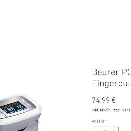
ungen
Online-Shop
Online Termin
Beurer P
Fingerpul
Prei
74,99 €
inkl. MwSt.
|
zzgl. Ver
Anzahl
*