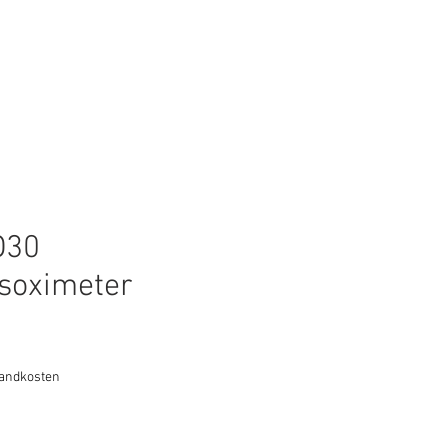
Anmelden
Service
O30
soximeter
s
sandkosten