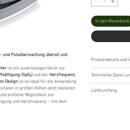
In den Warenkorb
f- und Pulsüberwachung überall und
Produktdetails und V
eter
ist ein zuverlässiges Gerät zur
Einfache, schmer
fsättigung (SpO₂)
und der
Herzfrequenz
.
Technische Daten un
präzise Ergebnis
en Design
ist es ideal für die Anwendung
Ideal für Sport u
Maße
: 6,1 x 3,6 x
vitäten in großen Höhen.Jetzt bestellen
die Anwendung in
Lieferumfang
Batterien
: 2 x AA
 und einfache Möglichkeit zur
Bergsteigen.
Gewicht
: ca. 57 g
Fingerpulsoxime
tigung und Herzfrequenz – mit dem
Leicht ablesbare
Farbe
: Silber
2 x AAA Batterie
Ihrer Messergebn
Garantie
: 5 Jahre
Halteband
Ansichtsperspekt
Verpackungseinh
Gürtel-Tasche
Grafische Pulsan
anschaulich in Ech