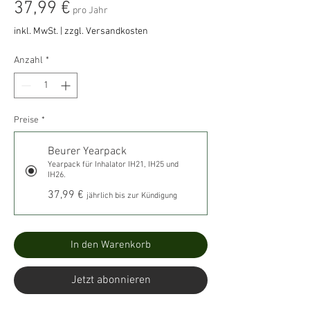
Preis
37,99 €
pro Jahr
inkl. MwSt.
|
zzgl. Versandkosten
Anzahl
*
Preise
*
Beurer Yearpack
Yearpack für Inhalator IH21, IH25 und
IH26.
37,99 €
jährlich bis zur Kündigung
In den Warenkorb
Jetzt abonnieren