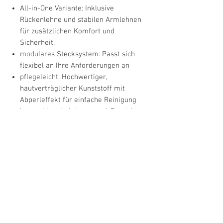
All-in-One Variante: Inklusive
Rückenlehne und stabilen Armlehnen
für zusätzlichen Komfort und
Sicherheit.
modulares Stecksystem: Passt sich
flexibel an Ihre Anforderungen an
pflegeleicht: Hochwertiger,
hautverträglicher Kunststoff mit
Abperleffekt für einfache Reinigung
kompakt und platzsparend: Passt in
nahezu jede Dusche dank kleiner
Stellfläche
stabil und sicher: Rutschfeste
Gummifüße sorgen für festen Stand
anpassbar: 8-fach höhenverstellbar für
individuellen Sitzkomfort
großer Hygieneausschnitt: Ermöglicht
einfache und bequeme Körperpflege
Hilfsmittelnummer: Dieser Duschstuhl