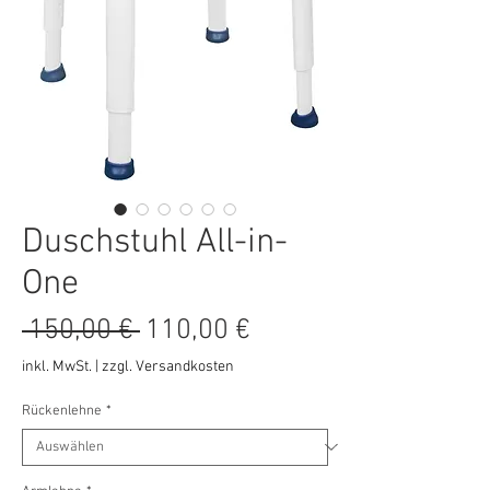
Duschstuhl All-in-
One
Standardpreis
Sale-
 150,00 € 
110,00 €
Preis
inkl. MwSt.
|
zzgl. Versandkosten
Rückenlehne
*