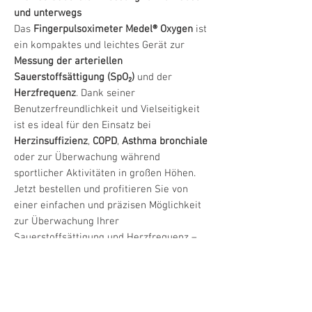
und unterwegs
Das
Fingerpulsoximeter Medel® Oxygen
ist
ein kompaktes und leichtes Gerät zur
Messung der arteriellen
Sauerstoffsättigung (SpO₂)
und der
Herzfrequenz
. Dank seiner
Benutzerfreundlichkeit und Vielseitigkeit
ist es ideal für den Einsatz bei
Herzinsuffizienz
,
COPD
,
Asthma bronchiale
oder zur Überwachung während
sportlicher Aktivitäten in großen Höhen.
Jetzt bestellen und profitieren Sie von
einer einfachen und präzisen Möglichkeit
zur Überwachung Ihrer
Sauerstoffsättigung und Herzfrequenz –
ideal für Ihre Gesundheit und
Wohlbefinden!
Produktdetails und Vorteile