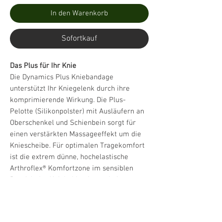
In den Warenkorb
Sofortkauf
Das Plus für Ihr Knie
Die Dynamics Plus Kniebandage
unterstützt Ihr Kniegelenk durch ihre
komprimierende Wirkung. Die Plus-
Pelotte (Silikonpolster) mit Ausläufern an
Oberschenkel und Schienbein sorgt für
einen verstärkten Massageeffekt um die
Kniescheibe. Für optimalen Tragekomfort
ist die extrem dünne, hochelastische
Arthroflex® Komfortzone im sensiblen
Bereich der Kniekehle eingearbeitet.
Quelle Fotos: Ofa Bamberg / www.ofa.de