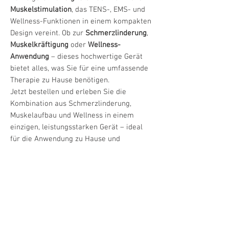
Muskelstimulation
, das TENS-, EMS- und
Wellness-Funktionen in einem kompakten
Design vereint. Ob zur
Schmerzlinderung
,
Muskelkräftigung
oder
Wellness-
Anwendung
– dieses hochwertige Gerät
bietet alles, was Sie für eine umfassende
Therapie zu Hause benötigen.
Jetzt bestellen und erleben Sie die
Kombination aus Schmerzlinderung,
Muskelaufbau und Wellness in einem
einzigen, leistungsstarken Gerät – ideal
für die Anwendung zu Hause und
unterwegs!
Produktdetails und Vorteile
11 voreingestellte Programme
und
2
Technische Daten und Spezifikationen
frei programmierbare Programme
–
für eine gezielte und individuelle
2 getrennte Kanäle
– CH1 und CH2 für