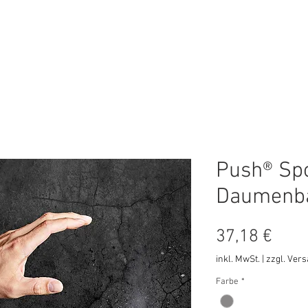
ungen
Online-Shop
Online Termin
Push® Sp
Daumenb
Prei
37,18 €
inkl. MwSt.
|
zzgl. Ver
Farbe
*