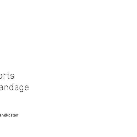
Anmelden
Service
orts
andage
s
sandkosten