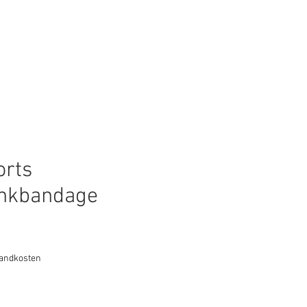
Anmelden
Service
orts
nkbandage
s
sandkosten