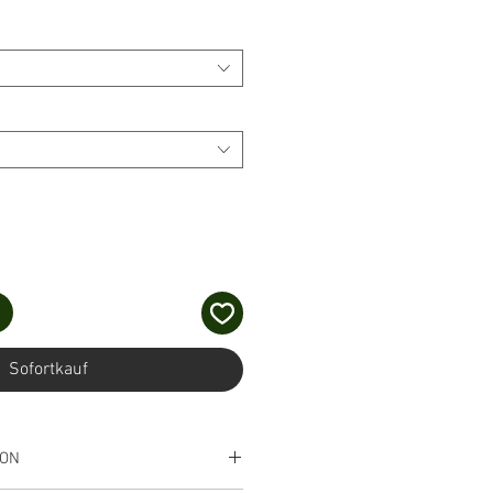
Sofortkauf
ION