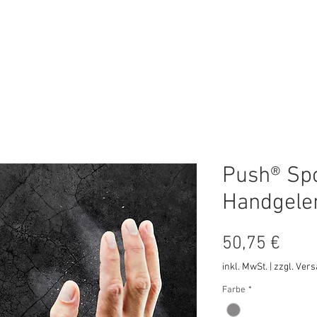
ungen
Online-Shop
Online Termin
Push® Sp
Handgele
Prei
50,75 €
inkl. MwSt.
|
zzgl. Ver
Farbe
*