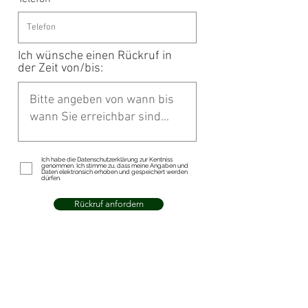
Ich wünsche einen Rückruf in
der Zeit von/bis:
Ich habe die Datenschutzerklärung zur Kentniss
genommen. Ich stimme zu, dass meine Angaben und
Daten elektronsich erhoben und gespeichert werden
dürfen.
Rückruf anfordern
© 2020 Orthopädie Künstle