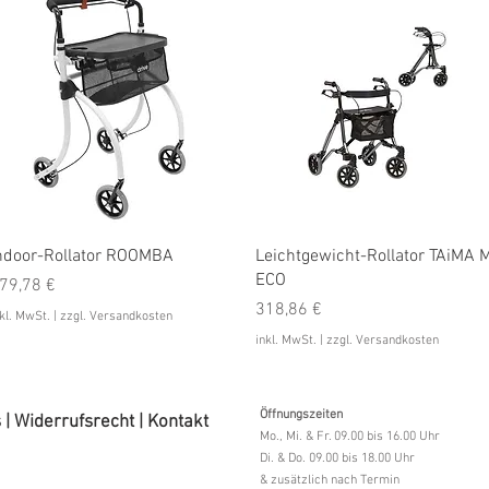
Schnellansicht
Schnellansicht
ndoor-Rollator ROOMBA
Leichtgewicht-Rollator TAiMA 
ECO
reis
79,78 €
Preis
318,86 €
kl. MwSt.
|
zzgl. Versandkosten
inkl. MwSt.
|
zzgl. Versandkosten
Öffnungszeiten
s
|
Widerrufsrecht
|
Kontakt
Mo., Mi. & Fr. 09.00 bis 16.00 Uhr
Di. & Do. 09.00 bis 18.00 Uhr
& zusätzlich nach Termin