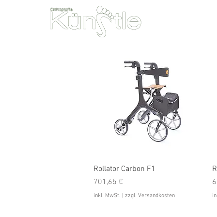
Unsere Leist
Schnellansicht
Rollator Carbon F1
R
Preis
P
701,65 €
6
inkl. MwSt.
|
zzgl. Versandkosten
in