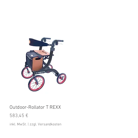
Anmelden
Service
Schnellansicht
Outdoor-Rollator T REXX
Preis
583,45 €
inkl. MwSt.
|
zzgl. Versandkosten