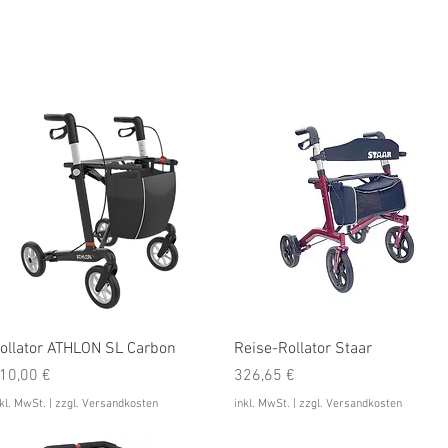
ungen
Online-Shop
Online Termin
Schnellansicht
Schnellansicht
ollator ATHLON SL Carbon
Reise-Rollator Staar
reis
Preis
10,00 €
326,65 €
kl. MwSt.
|
zzgl. Versandkosten
inkl. MwSt.
|
zzgl. Versandkosten