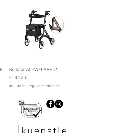
Schnellansicht
M-
Rollator ALEVO CARBON
Preis
818,20 €
inkl. MwSt.
|
zzgl. Versandkosten