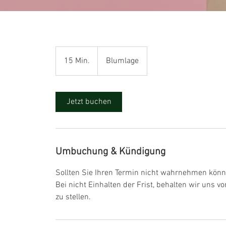
15 Min.
1
Blumlage
5
M
i
Jetzt buchen
n
.
Umbuchung & Kündigung
Sollten Sie Ihren Termin nicht wahrnehmen könne
Bei nicht Einhalten der Frist, behalten wir uns 
zu stellen.