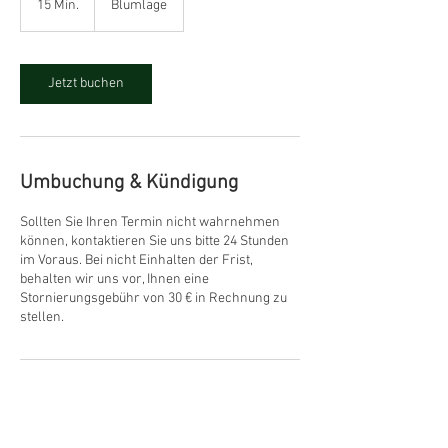
15 Min.
1
Blumlage
5
M
i
n
Jetzt buchen
.
Umbuchung & Kündigung
Sollten Sie Ihren Termin nicht wahrnehmen
können, kontaktieren Sie uns bitte 24 Stunden
im Voraus. Bei nicht Einhalten der Frist,
behalten wir uns vor, Ihnen eine
Stornierungsgebühr von 30 € in Rechnung zu
stellen.