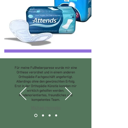
Für meine Fußheberparese wurde mir eine
Orthese verordnet und in einem anderen
Orthopädie-Fachgeschäft angefertigt.
Allerdings ohne den gewünschten Erfolg.
Erst in der Orthopädie Künstle konnten mir
wirklich geholfen werden.
Kundenorientiertes, freundliches und
kompetentes Team.
Michael Hennebo