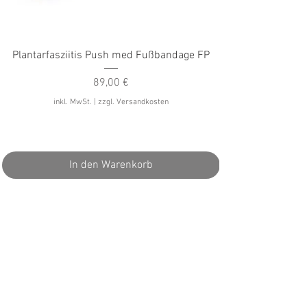
Plantarfasziitis Push med Fußbandage FP
Preis
89,00 €
inkl. MwSt.
|
zzgl. Versandkosten
In den Warenkorb