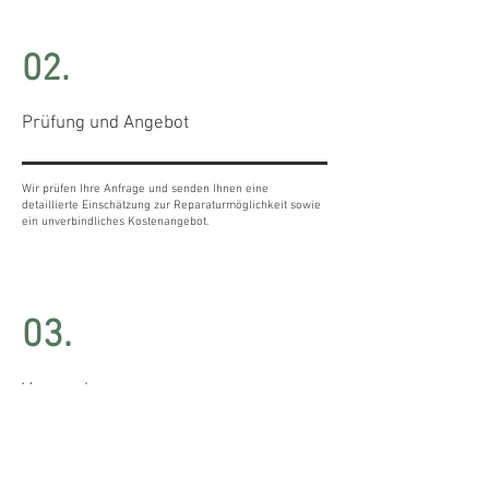
02.
Prüfung und Angebot
Wir prüfen Ihre Anfrage und senden Ihnen eine
detaillierte Einschätzung zur Reparaturmöglichkeit sowie
ein unverbindliches Kostenangebot.
03.
Versand
Wenn Sie das Angebot annehmen, senden Sie uns Ihre
Schuhe per Post zu. Alternativ können Sie sie auch